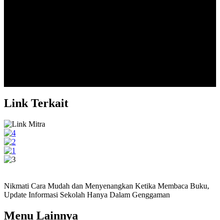
Alumni 2004
Quia dolori non voluptas contraria est, sed doloris privatio. Omnia
contraria, quo...
Ramadian T L...
Alumni 2017
Link Terkait
Nikmati Cara Mudah dan Menyenangkan Ketika Membaca Buku,
Update Informasi Sekolah Hanya Dalam Genggaman
Menu Lainnya