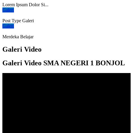
Lorem Ipsum Dolor Si...
Galeri
Post Type Galeri
Galeri
Merdeka Belajar
Galeri Video
Galeri Video SMA NEGERI 1 BONJOL
Cerita Alumni
Pengalaman beberapa alumni terbaik
kami
Quia dolori non voluptas contraria est, sed doloris privatio. Omnia
contraria, quo...
Santi Pingki