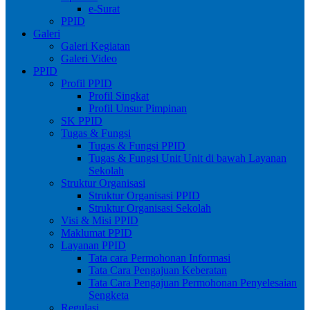
e-Surat
PPID
Galeri
Galeri Kegiatan
Galeri Video
PPID
Profil PPID
Profil Singkat
Profil Unsur Pimpinan
SK PPID
Tugas & Fungsi
Tugas & Fungsi PPID
Tugas & Fungsi Unit Unit di bawah Layanan
Sekolah
Struktur Organisasi
Struktur Organisasi PPID
Struktur Organisasi Sekolah
Visi & Misi PPID
Maklumat PPID
Layanan PPID
Tata cara Permohonan Informasi
Tata Cara Pengajuan Keberatan
Tata Cara Pengajuan Permohonan Penyelesaian
Sengketa
Regulasi