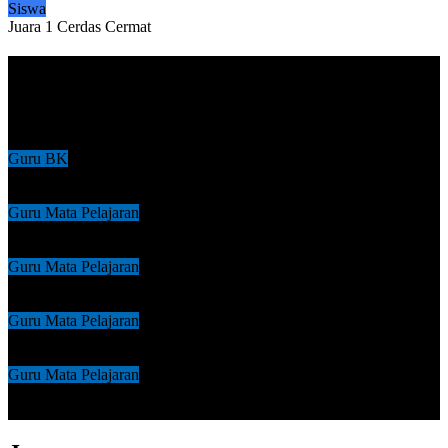
Siswa
Juara 1 Cerdas Cermat
Daftar Guru & Staf
Daftar Guru SMA NEGERI 1 BONJOL
Guru BK
HARIZA FITRA,S.PdI
Guru Mata Pelajaran
Pebri Yanda, S.Pd
Guru Mata Pelajaran
Tri Yani, SS
Guru Mata Pelajaran
Beni Satria, S.Pd
Guru Mata Pelajaran
Irfan Setiawan, S.Pd