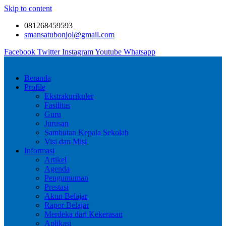
Skip to content
081268459593
smansatubonjol@gmail.com
Facebook
Twitter
Instagram
Youtube
Whatsapp
Beranda
Profile
Ekstrakurikuler
Fasilitas
Guru
Jurusan
Sambutan Kepala Sekolah
Visi dan Misi
Informasi
Artikel
Agenda
Pengumuman
Prestasi
Akun Belajar
Rapor Belajar
Merdeka dari Kekerasan
Aplikasi