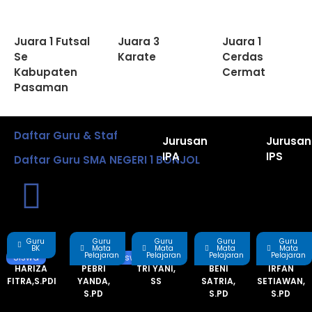
Juara 1 Futsal
Juara 3
Juara 1
Se
Karate
Cerdas
Kabupaten
Cermat
Pasaman
Daftar Guru & Staf
Jurusan
Jurusan
IPA
IPS
Daftar Guru SMA NEGERI 1 BONJOL
Guru
Guru
Guru
Guru
Guru
BK
Mata
Mata
Mata
Mata
Pelajaran
Pelajaran
Pelajaran
Pelajaran
Siswa
Siswa
HARIZA
PEBRI
TRI YANI,
BENI
IRFAN
FITRA,S.PDI
YANDA,
SS
SATRIA,
SETIAWAN,
S.PD
S.PD
S.PD