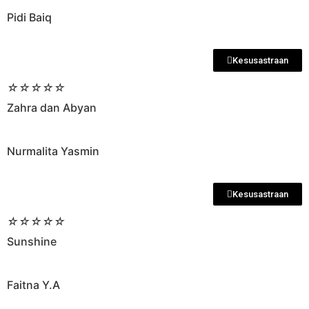
Pidi Baiq
Kesusastraan
☆
☆
☆
☆
☆
Zahra dan Abyan
Nurmalita Yasmin
Kesusastraan
☆
☆
☆
☆
☆
Sunshine
Faitna Y.A