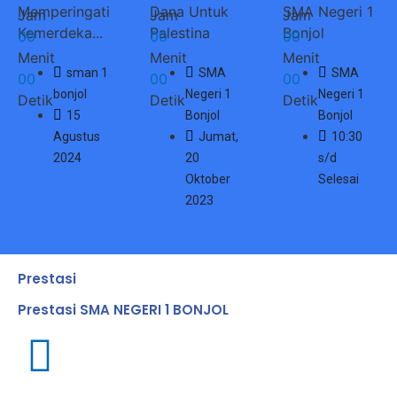
Memperingati
Dana Untuk
SMA Negeri 1
Jam
Jam
Jam
Kemerdeka...
Palestina
Bonjol
0
0
0
0
0
0
Menit
Menit
Menit
sman 1
SMA
SMA
0
0
0
0
0
0
bonjol
Negeri 1
Negeri 1
Detik
Detik
Detik
15
Bonjol
Bonjol
Agustus
Jumat,
10:30
2024
20
s/d
Oktober
Selesai
2023
Prestasi
Prestasi SMA NEGERI 1 BONJOL