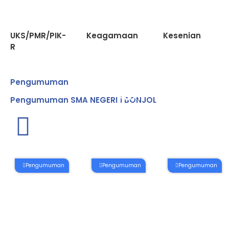
UKS/PMR/PIK-
Keagamaan
Kesenian
R
Pengumuman
Ruan
Laborat
Pengumuman SMA NEGERI 1 BONJOL
SSK
IPA
Pengumuman
Pengumuman
Pengumuman
INFORMASI
Pelaksanaan
Jadwal
KELULUSAN
PPDB Online
Pesantren
PESE...
...
Ramadha...