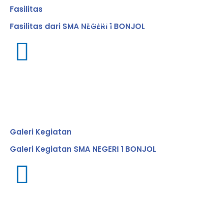
Fasilitas
Pramuka
Pembin
Fasilitas dari SMA NEGERI 1 BONJOL
Lorem
Ambalan
TNI/POL
Robotic
Ipsum
Roboto
Dolor
Uraaaa
Si...
Post
Type
Merdek
Galeri
Belajar
Galeri Kegiatan
Galeri Kegiatan SMA NEGERI 1 BONJOL