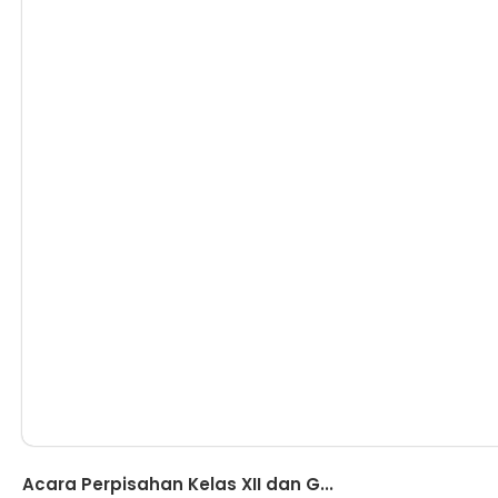
Berita
Acara Perpisahan Kelas XII dan G...
Acara Perpisahan Kelas XII dan Guru yang Mutasi dan Purna Tugas