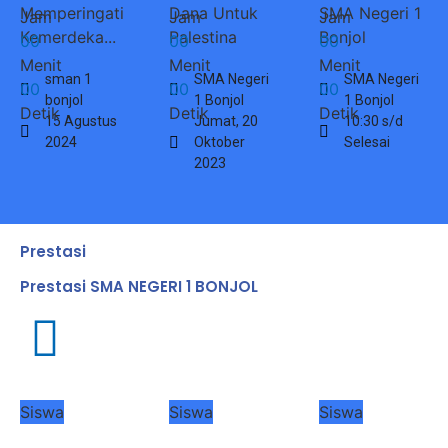
Memperingati
Dana Untuk
SMA Negeri 1
Jam
Jam
Jam
Kemerdeka...
Palestina
Bonjol
0
0
0
0
0
0
Menit
Menit
Menit
sman 1
SMA Negeri
SMA Negeri
0
0
0
0
0
0
bonjol
1 Bonjol
1 Bonjol
Detik
Detik
Detik
15 Agustus
Jumat, 20
10:30 s/d
2024
Oktober
Selesai
2023
Prestasi
Prestasi SMA NEGERI 1 BONJOL
Siswa
Siswa
Siswa