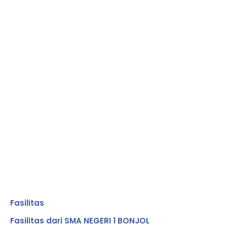
INFORMASI
Pelaksanaan
Jadwal
KELULUSAN
PPDB Online
Pesantren
PESE...
...
Ramadha...
Fasilitas
Fasilitas dari SMA NEGERI 1 BONJOL