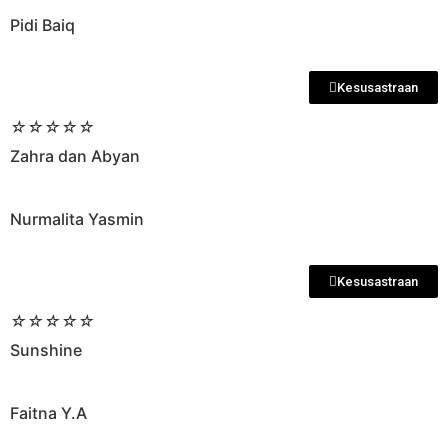
Pidi Baiq
Kesusastraan
☆
☆
☆
☆
☆
Zahra dan Abyan
Nurmalita Yasmin
Kesusastraan
☆
☆
☆
☆
☆
Sunshine
Faitna Y.A