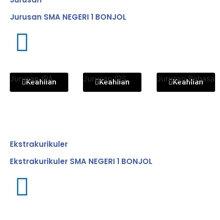
Jurusan SMA NEGERI 1 BONJOL
Jurusan IPA
Jurusan IPS
Jurusan Bahasa
Keahlian
Keahlian
Keahlian
Ekstrakurikuler
Ekstrakurikuler SMA NEGERI 1 BONJOL