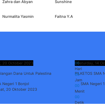
Zahra dan Abyan
Sunshine
Nurmalita Yasmin
Faitna Y.A
y, 20 October 2023
0
Saturday, 14 O
0
Hari
langan Dana Untuk Palestina
PILKETOS SMA Ne
0
0
Jam
 Negeri 1 Bonjol
SMA Negeri 1
0
0
at, 20 Oktober 2023
Menit
0
0
Detik