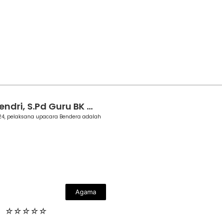
dri, S.Pd Guru BK ...
4, pelaksana upacara Bendera adalah
Agama
☆
☆
☆
☆
☆