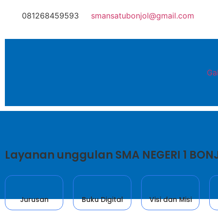
081268459593
smansatubonjol@gmail.com
Gal
Layanan unggulan SMA NEGERI 1 BON
Jurusan
Buku Digital
Visi dan Misi