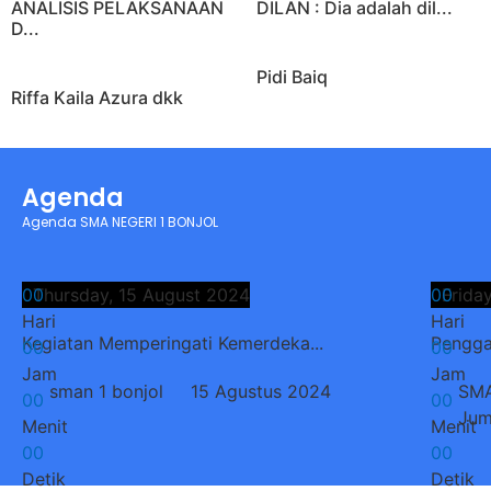
ANALISIS PELAKSANAAN
DILAN : Dia adalah dil...
D...
Pidi Baiq
Riffa Kaila Azura dkk
Agenda
Agenda SMA NEGERI 1 BONJOL
0
Thursday, 15 August 2024
0
0
Frida
0
Hari
Hari
Kegiatan Memperingati Kemerdeka...
Pengga
0
0
0
0
Jam
Jam
sman 1 bonjol
15 Agustus 2024
SMA
0
0
0
0
Jum
Menit
Menit
0
0
0
0
Detik
Detik