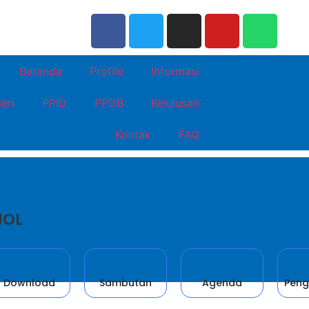
Beranda
Profile
Informasi
eri
PPID
PPDB
Kelulusan
Kontak
FAQ
JOL
Download
Sambutan
Agenda
Pen