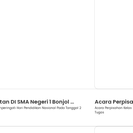
Berita
an DI SMA Negeri 1 Bonjol ...
Acara Perpisah
peringati Hari Pendidikan Nasional Pada Tanggal 2
Acara Perpisahan Kelas 
Tugas