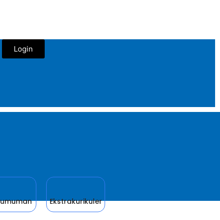
Login
gumuman
Ekstrakurikuler