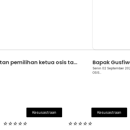
Berita
tan pemilihan ketua osis ta...
Bapak Gusfiwen
Senin 02 September 202
OSIS...
Kesusastraan
Kesusastraan
☆
☆
☆
☆
☆
☆
☆
☆
☆
☆