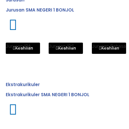
Jurusan SMA NEGERI 1 BONJOL
Jurusan IPA
Jurusan IPS
Jurusan Bahasa
Keahlian
Keahlian
Keahlian
Ekstrakurikuler
Ekstrakurikuler SMA NEGERI 1 BONJOL