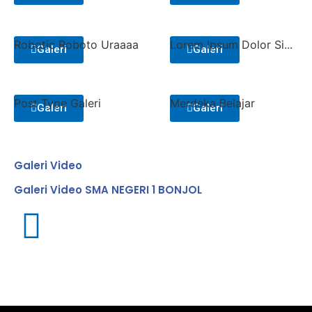
Robotic Roboto Uraaaa
Lorem Ipsum Dolor Si...
Galeri
Galeri
Post Type Galeri
Merdeka Belajar
Galeri
Galeri
Galeri Video
Galeri Video SMA NEGERI 1 BONJOL