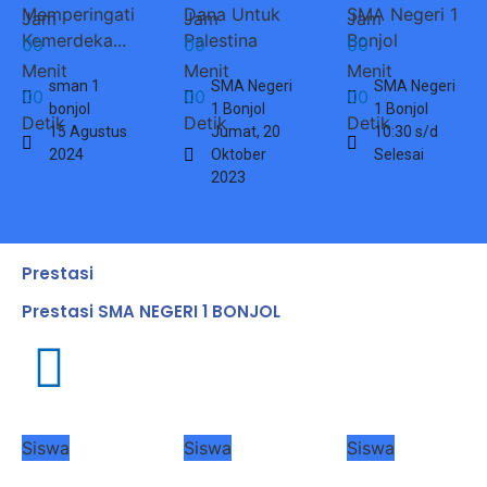
Memperingati
Dana Untuk
SMA Negeri 1
Jam
Jam
Jam
Kemerdeka...
Palestina
Bonjol
0
0
0
0
0
0
Menit
Menit
Menit
sman 1
SMA Negeri
SMA Negeri
0
0
0
0
0
0
bonjol
1 Bonjol
1 Bonjol
Detik
Detik
Detik
15 Agustus
Jumat, 20
10:30 s/d
2024
Oktober
Selesai
2023
Prestasi
Prestasi SMA NEGERI 1 BONJOL
Siswa
Siswa
Siswa