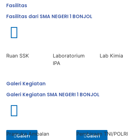
Fasilitas
Fasilitas dari SMA NEGERI 1 BONJOL
Ruan SSK
Laboratorium
Lab Kimia
IPA
Galeri Kegiatan
Galeri Kegiatan SMA NEGERI 1 BONJOL
Pramuka Ambalan
Pembinaan TNI/POLRI
Galeri
Galeri