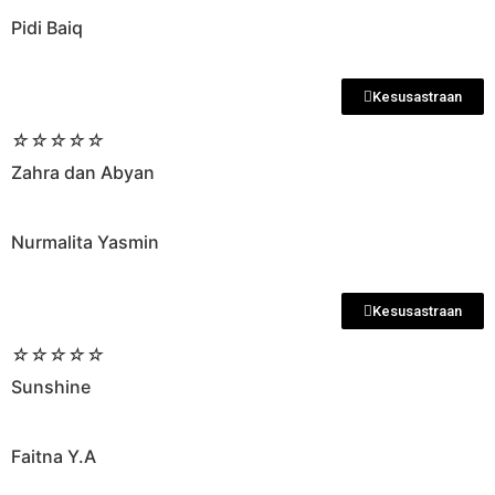
Pidi Baiq
Kesusastraan
☆
☆
☆
☆
☆
Zahra dan Abyan
Nurmalita Yasmin
Kesusastraan
☆
☆
☆
☆
☆
Sunshine
Faitna Y.A