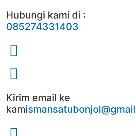
Hubungi kami di :
085274331403
Kirim email ke
kami
smansatubonjol@gmai