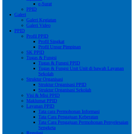
e-Surat
PPID
Galeri
Galeri Kegiatan
Galeri Video
PPID
Profil PPID
Profil Singkat
Profil Unsur Pimpinan
SK PPID
Tugas & Fungsi
Tugas & Fungsi PPID
Tugas & Fungsi Unit Unit di bawah Layanan
Sekolah
Struktur Organisasi
Struktur Organisasi PPID
Struktur Organisasi Sekolah
Visi & Misi PPID
Maklumat PPID
Layanan PPID
Tata cara Permohonan Informasi
Tata Cara Pengajuan Keberatan
Tata Cara Pengajuan Permohonan Penyelesaian
Sengketa
Regulasi