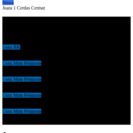
Siswa
Juara 1 Cerdas Cermat
Daftar Guru & Staf
Daftar Guru SMA NEGERI 1 BONJOL
Guru BK
HARIZA FITRA,S.PdI
Guru Mata Pelajaran
Pebri Yanda, S.Pd
Guru Mata Pelajaran
Tri Yani, SS
Guru Mata Pelajaran
Beni Satria, S.Pd
Guru Mata Pelajaran
Irfan Setiawan, S.Pd