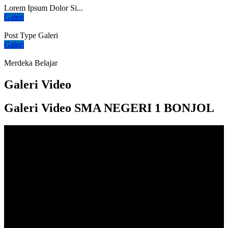
Lorem Ipsum Dolor Si...
Galeri
Post Type Galeri
Galeri
Merdeka Belajar
Galeri Video
Galeri Video SMA NEGERI 1 BONJOL
Cerita Alumni
Pengalaman beberapa alumni terbaik
kami
Quia dolori non voluptas contraria est, sed doloris privatio. Omnia
contraria, quo...
Santi Pingki