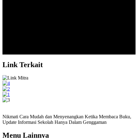
Alumni 2004
Quia dolori non voluptas contraria est, sed doloris privatio. Omnia
contraria, quo...
Ramadian T L...
Alumni 2017
Link Terkait
Nikmati Cara Mudah dan Menyenangkan Ketika Membaca Buku,
Update Informasi Sekolah Hanya Dalam Genggaman
Menu Lainnya