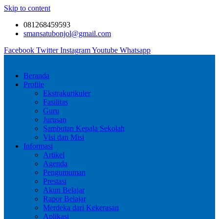
Skip to content
081268459593
smansatubonjol@gmail.com
Facebook
Twitter
Instagram
Youtube
Whatsapp
Beranda
Profile
Ekstrakurikuler
Fasilitas
Guru
Jurusan
Sambutan Kepala Sekolah
Visi dan Misi
Informasi
Artikel
Agenda
Pengumuman
Prestasi
Akun Belajar
Rapor Belajar
Merdeka dari Kekerasan
Aplikasi