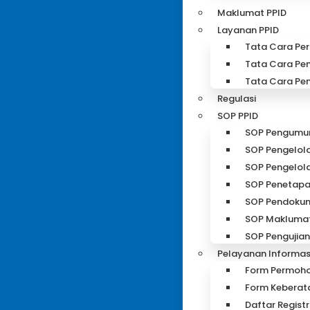
Maklumat PPID
Layanan PPID
Tata Cara Pe
Tata Cara Pe
Tata Cara Pe
Regulasi
SOP PPID
SOP Pengum
SOP Pengelol
SOP Pengelola
SOP Penetapa
SOP Pendokume
SOP Maklumat
SOP Pengujian
Pelayanan Informasi
Form Permoho
Form Keberat
Daftar Regist