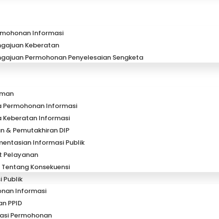
rmohonan Informasi
ngajuan Keberatan
ngajuan Permohonan Penyelesaian Sengketa
uman
a Permohonan Informasi
 Keberatan Informasi
n & Pemutakhiran DIP
ntasian Informasi Publik
 Pelayanan
 Tentang Konsekuensi
 Publik
nan Informasi
an PPID
rasi Permohonan