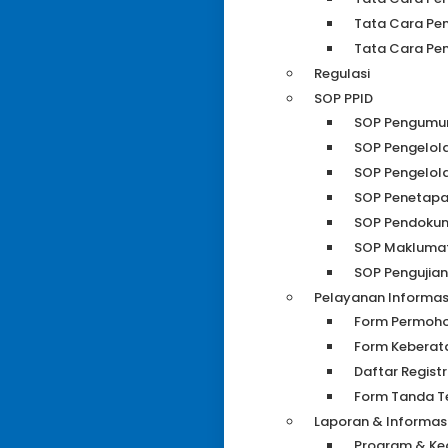
Tata Cara Pe
Tata Cara Pe
Regulasi
SOP PPID
SOP Pengum
SOP Pengelol
SOP Pengelola
SOP Penetapa
SOP Pendokume
SOP Maklumat
SOP Pengujian
Pelayanan Informasi
Form Permoho
Form Keberat
Daftar Regist
Form Tanda Te
Laporan & Informas
Program & Keg