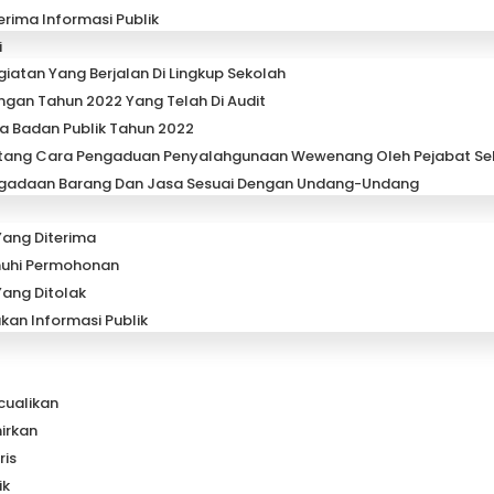
rima Informasi Publik
i
iatan Yang Berjalan Di Lingkup Sekolah
gan Tahun 2022 Yang Telah Di Audit
ja Badan Publik Tahun 2022
ntang Cara Pengaduan Penyalahgunaan Wewenang Oleh Pejabat Se
ngadaan Barang Dan Jasa Sesuai Dengan Undang-Undang
ang Diterima
uhi Permohonan
ang Ditolak
kan Informasi Publik
cualikan
irkan
ris
ik