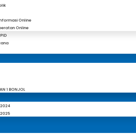
lik
nformasi Online
eratan Online
PID
cana
MAN 1 BONJOL
 2024
 2025