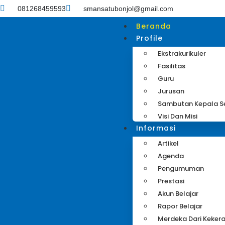
081268459593
smansatubonjol@gmail.com
Beranda
Profile
Ekstrakurikuler
Fasilitas
Guru
Jurusan
Sambutan Kepala S
Visi Dan Misi
Informasi
Artikel
Agenda
Pengumuman
Prestasi
Akun Belajar
Rapor Belajar
Merdeka Dari Keker