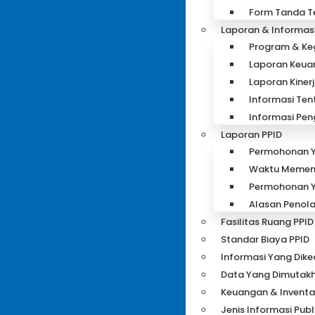
Form Tanda Te
Laporan & Informas
Program & Keg
Laporan Keuan
Laporan Kiner
Informasi Te
Informasi Pe
Laporan PPID
Permohonan Y
Waktu Memen
Permohonan Y
Alasan Penola
Fasilitas Ruang PPID
Standar Biaya PPID
Informasi Yang Dike
Data Yang Dimutakh
Keuangan & Inventa
Jenis Informasi Publ