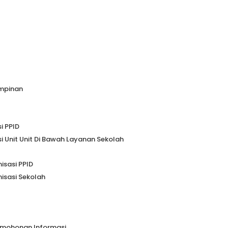
impinan
i PPID
i Unit Unit Di Bawah Layanan Sekolah
isasi PPID
nisasi Sekolah
rmohonan Informasi