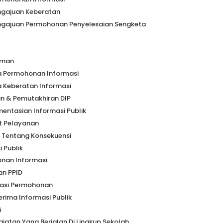
ngajuan Keberatan
ngajuan Permohonan Penyelesaian Sengketa
uman
a Permohonan Informasi
 Keberatan Informasi
n & Pemutakhiran DIP
ntasian Informasi Publik
 Pelayanan
 Tentang Konsekuensi
 Publik
nan Informasi
an PPID
rasi Permohonan
rima Informasi Publik
i
iatan Yang Berjalan Di Lingkup Sekolah