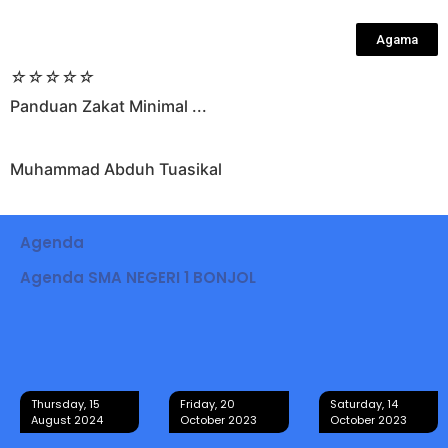
Agama
☆
☆
☆
☆
☆
Panduan Zakat Minimal ...
Muhammad Abduh Tuasikal
Agenda
Agenda SMA NEGERI 1 BONJOL
Thursday, 15
Friday, 20
Saturday, 14
August 2024
October 2023
October 2023