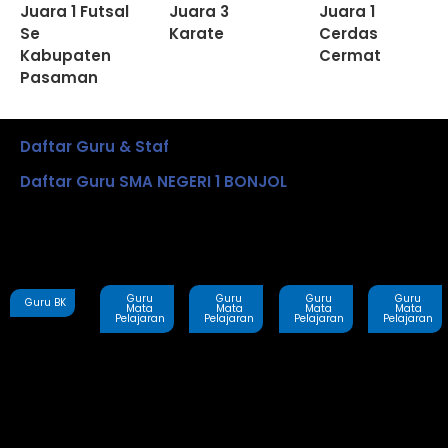
Juara 1 Futsal
Juara 3
Juara 1
Se
Karate
Cerdas
Kabupaten
Cermat
Pasaman
Daftar Guru & Staf
Daftar Guru SMA NEGERI 1 BONJOL
Guru
Guru
Guru
Guru
Guru BK
Mata
Mata
Mata
Mata
Pelajaran
Pelajaran
Pelajaran
Pelajaran