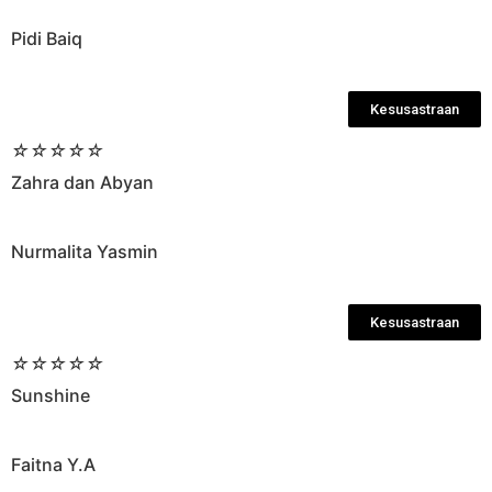
Pidi Baiq
Kesusastraan
☆
☆
☆
☆
☆
Zahra dan Abyan
Nurmalita Yasmin
Kesusastraan
☆
☆
☆
☆
☆
Sunshine
Faitna Y.A