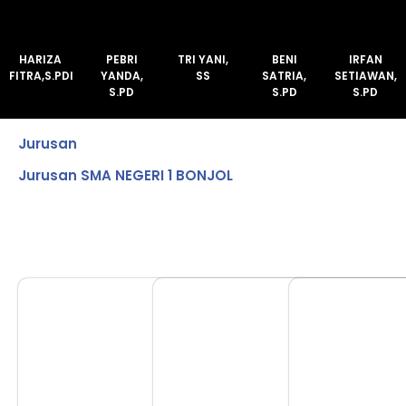
HARIZA
PEBRI
TRI YANI,
BENI
IRFAN
FITRA,S.PDI
YANDA,
SS
SATRIA,
SETIAWAN,
S.PD
S.PD
S.PD
Jurusan
Jurusan SMA NEGERI 1 BONJOL