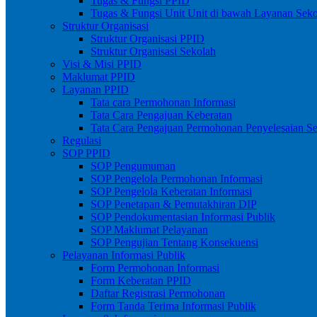
Tugas & Fungsi PPID
Tugas & Fungsi Unit Unit di bawah Layanan Sek
Struktur Organisasi
Struktur Organisasi PPID
Struktur Organisasi Sekolah
Visi & Misi PPID
Maklumat PPID
Layanan PPID
Tata cara Permohonan Informasi
Tata Cara Pengajuan Keberatan
Tata Cara Pengajuan Permohonan Penyelesaian S
Regulasi
SOP PPID
SOP Pengumuman
SOP Pengelola Permohonan Informasi
SOP Pengelola Keberatan Informasi
SOP Penetapan & Pemutakhiran DIP
SOP Pendokumentasian Informasi Publik
SOP Maklumat Pelayanan
SOP Pengujian Tentang Konsekuensi
Pelayanan Informasi Publik
Form Permohonan Informasi
Form Keberatan PPID
Daftar Registrasi Permohonan
Form Tanda Terima Informasi Publik