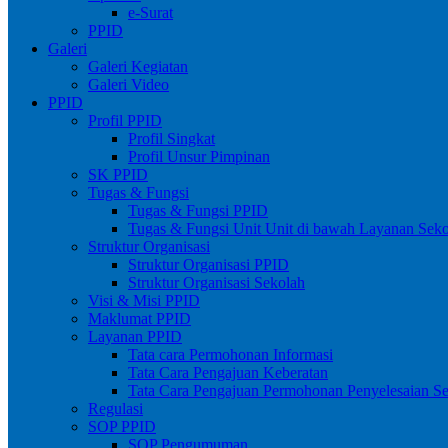
e-Surat
PPID
Galeri
Galeri Kegiatan
Galeri Video
PPID
Profil PPID
Profil Singkat
Profil Unsur Pimpinan
SK PPID
Tugas & Fungsi
Tugas & Fungsi PPID
Tugas & Fungsi Unit Unit di bawah Layanan Sek
Struktur Organisasi
Struktur Organisasi PPID
Struktur Organisasi Sekolah
Visi & Misi PPID
Maklumat PPID
Layanan PPID
Tata cara Permohonan Informasi
Tata Cara Pengajuan Keberatan
Tata Cara Pengajuan Permohonan Penyelesaian S
Regulasi
SOP PPID
SOP Pengumuman