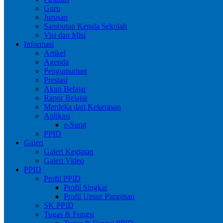
Guru
Jurusan
Sambutan Kepala Sekolah
Visi dan Misi
Informasi
Artikel
Agenda
Pengumuman
Prestasi
Akun Belajar
Rapor Belajar
Merdeka dari Kekerasan
Aplikasi
e-Surat
PPID
Galeri
Galeri Kegiatan
Galeri Video
PPID
Profil PPID
Profil Singkat
Profil Unsur Pimpinan
SK PPID
Tugas & Fungsi