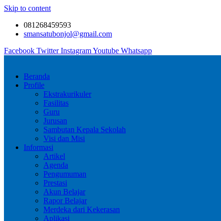
Skip to content
081268459593
smansatubonjol@gmail.com
Facebook
Twitter
Instagram
Youtube
Whatsapp
Beranda
Profile
Ekstrakurikuler
Fasilitas
Guru
Jurusan
Sambutan Kepala Sekolah
Visi dan Misi
Informasi
Artikel
Agenda
Pengumuman
Prestasi
Akun Belajar
Rapor Belajar
Merdeka dari Kekerasan
Aplikasi