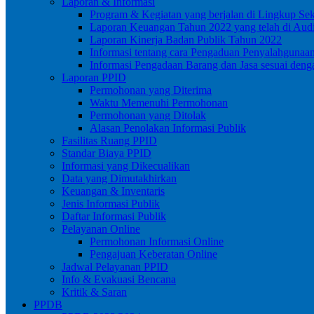
Laporan & Informasi
Program & Kegiatan yang berjalan di Lingkup Se
Laporan Keuangan Tahun 2022 yang telah di Audi
Laporan Kinerja Badan Publik Tahun 2022
Informasi tentang cara Pengaduan Penyalahgunaa
Informasi Pengadaan Barang dan Jasa sesuai de
Laporan PPID
Permohonan yang Diterima
Waktu Memenuhi Permohonan
Permohonan yang Ditolak
Alasan Penolakan Informasi Publik
Fasilitas Ruang PPID
Standar Biaya PPID
Informasi yang Dikecualikan
Data yang Dimutakhirkan
Keuangan & Inventaris
Jenis Informasi Publik
Daftar Informasi Publik
Pelayanan Online
Permohonan Informasi Online
Pengajuan Keberatan Online
Jadwal Pelayanan PPID
Info & Evakuasi Bencana
Kritik & Saran
PPDB