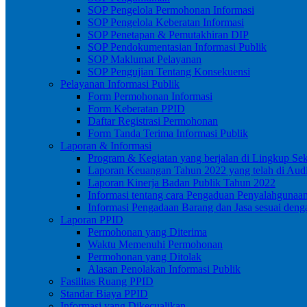
SOP Pengelola Permohonan Informasi
SOP Pengelola Keberatan Informasi
SOP Penetapan & Pemutakhiran DIP
SOP Pendokumentasian Informasi Publik
SOP Maklumat Pelayanan
SOP Pengujian Tentang Konsekuensi
Pelayanan Informasi Publik
Form Permohonan Informasi
Form Keberatan PPID
Daftar Registrasi Permohonan
Form Tanda Terima Informasi Publik
Laporan & Informasi
Program & Kegiatan yang berjalan di Lingkup Se
Laporan Keuangan Tahun 2022 yang telah di Audi
Laporan Kinerja Badan Publik Tahun 2022
Informasi tentang cara Pengaduan Penyalahgunaa
Informasi Pengadaan Barang dan Jasa sesuai de
Laporan PPID
Permohonan yang Diterima
Waktu Memenuhi Permohonan
Permohonan yang Ditolak
Alasan Penolakan Informasi Publik
Fasilitas Ruang PPID
Standar Biaya PPID
Informasi yang Dikecualikan