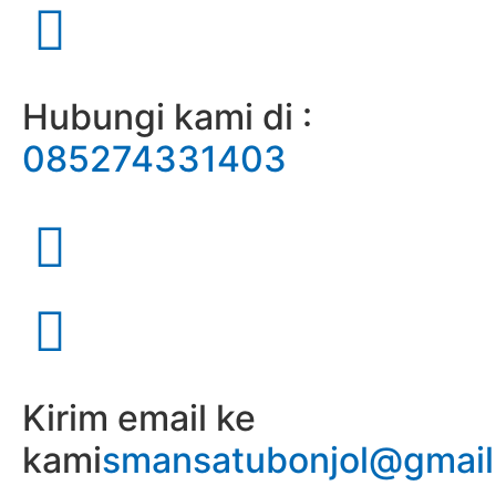
Hubungi kami di :
085274331403
Kirim email ke
kami
smansatubonjol@gmai