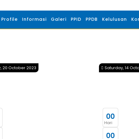
Profile
Informasi
Galeri
PPID
PPDB
Kelulusan
Ko
y, 20 October 2023
Saturday, 14 Oct
0
0
Hari
0
0