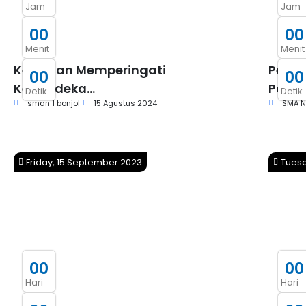
Jam
Jam
0
0
0
0
Menit
Menit
Kegiatan Memperingati
Peng
0
0
0
0
Kemerdeka...
Pales
Detik
Detik
sman 1 bonjol
15 Agustus 2024
SMA Ne
Friday, 15 September 2023
Tuesd
0
0
0
0
Hari
Hari