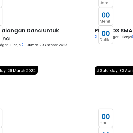
Jam
0
0
Menit
galangan Dana Untuk
PILKETOS SMA 
0
0
SMA Negeri 1 Bonjol
tina
Detik
geri 1 Bonjol
Jumat, 20 Oktober 2023
ay, 29 March 2022
Saturday, 30 Apri
0
0
Hari