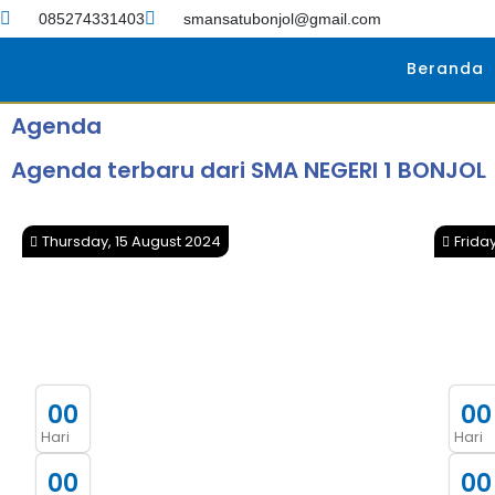
085274331403
smansatubonjol@gmail.com
Beranda
Agenda
Agenda terbaru dari SMA NEGERI 1 BONJOL
Thursday, 15 August 2024
Frida
0
0
0
0
Hari
Hari
0
0
0
0