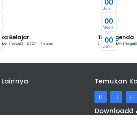
0
0
Jam
0
0
Menit
ka Belajar
Test Agenda
0
0
MAN 1 Bonjol
07.00 - Selesai
Aula SMAN 1 Bonjol
Detik
 Lainnya
Temukan K
Downloadd 