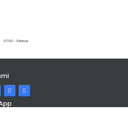
07.00 - Selesai
ami
App