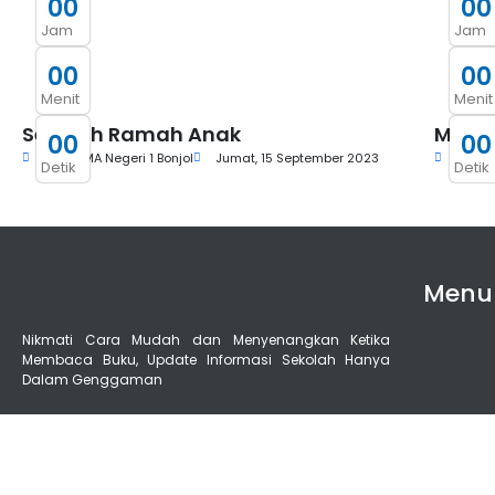
0
0
0
0
Jam
Jam
0
0
0
0
Menit
Menit
Sekolah Ramah Anak
Merde
0
0
0
0
Aula SMA Negeri 1 Bonjol
Jumat, 15 September 2023
Aula S
Detik
Detik
Menu
Nikmati Cara Mudah dan Menyenangkan Ketika
Membaca Buku, Update Informasi Sekolah Hanya
Dalam Genggaman