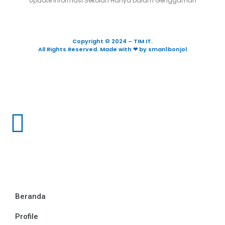
Update Informasi Sekolah Hanya Dalam Genggaman
Copyright © 2024 – TIM IT.
All Rights Reserved. Made with ❤ by sman1bonjol
Beranda
Profile