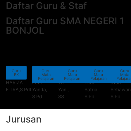
Daftar Guru & Staf
Daftar Guru SMA NEGERI 1
BONJOL
Guru
Guru
Guru
Guru
Guru
BK
Mata
Mata
Mata
Mata
Pelajaran
Pelajaran
Pelajaran
Pelajar
HARIZA
Pebri
Tri
Beni
Irfan
FITRA,S.PdI
Yanda,
Yani,
Satria,
Setiawan
S.Pd
SS
S.Pd
S.Pd
Jurusan