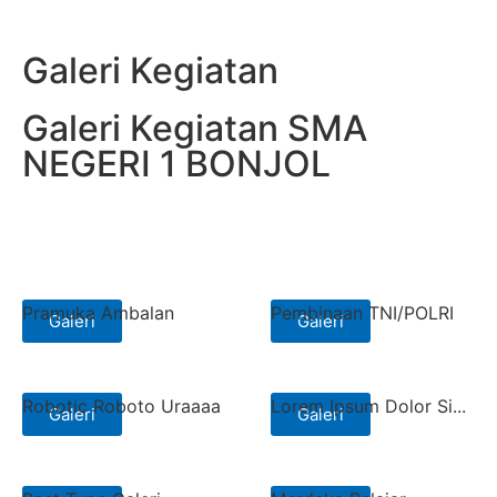
Galeri Kegiatan
Galeri Kegiatan SMA
NEGERI 1 BONJOL
Pramuka Ambalan
Pembinaan TNI/POLRI
Galeri
Galeri
Robotic Roboto Uraaaa
Lorem Ipsum Dolor Si...
Galeri
Galeri