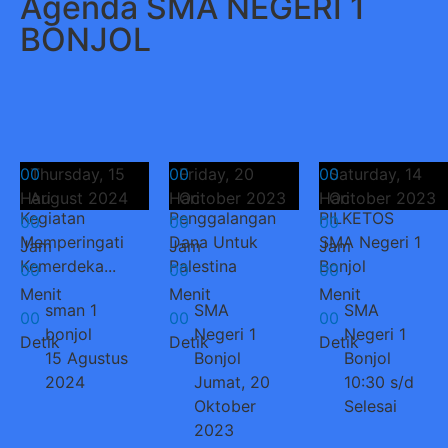
Agenda SMA NEGERI 1
BONJOL
0
Thursday, 15
0
0
Friday, 20
0
0
Saturday, 14
0
Hari
August 2024
Hari
October 2023
Hari
October 2023
Kegiatan
Penggalangan
PILKETOS
0
0
0
0
0
0
Memperingati
Dana Untuk
SMA Negeri 1
Jam
Jam
Jam
Kemerdeka...
Palestina
Bonjol
0
0
0
0
0
0
Menit
Menit
Menit
sman 1
SMA
SMA
0
0
0
0
0
0
bonjol
Negeri 1
Negeri 1
Detik
Detik
Detik
15 Agustus
Bonjol
Bonjol
2024
Jumat, 20
10:30 s/d
Oktober
Selesai
2023