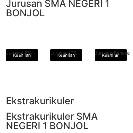
Jurusan SMA NEGERI 1
BONJOL
Jurusan IPA
Jurusan IPS
Jurusan Bahasa
Keahlian
Keahlian
Keahlian
Ekstrakurikuler
Ekstrakurikuler SMA
NEGERI 1 BONJOL