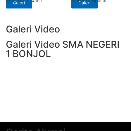
Post Type Galeri
Merdeka Belajar
Galeri
Galeri
Galeri Video
Galeri Video SMA NEGERI
1 BONJOL