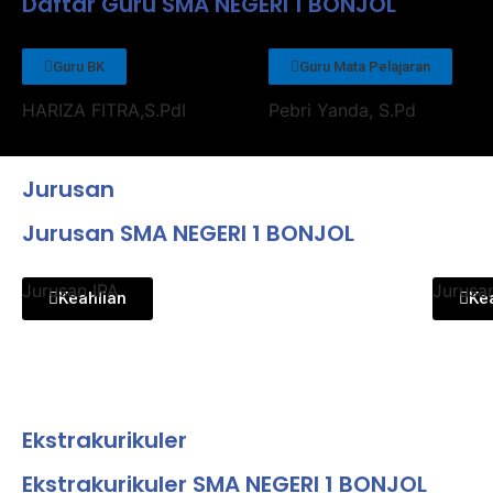
Daftar Guru SMA NEGERI 1 BONJOL
Guru BK
Guru Mata Pelajaran
HARIZA FITRA,S.PdI
Pebri Yanda, S.Pd
Jurusan
Jurusan SMA NEGERI 1 BONJOL
Jurusan IPA
Jurusa
Keahlian
Ke
Ekstrakurikuler
Ekstrakurikuler SMA NEGERI 1 BONJOL