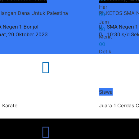
Hari
langan Dana Untuk Palestina
PILKETOS SMA Ne
0
0
Jam
 Negeri 1 Bonjol
SMA Negeri 1
0
0
at, 20 Oktober 2023
10:30 s/d Sel
Menit
0
0
Detik
Siswa
3 Karate
Juara 1 Cerdas 