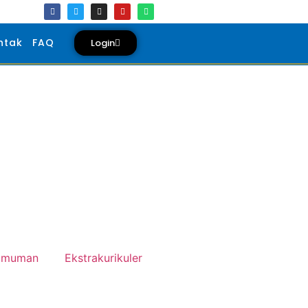
ntak
FAQ
Login
umuman
Ekstrakurikuler