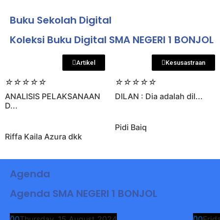
Buku Sekolah Digital
Koleksi Buku Digital SMA NEGERI 1 BONJOL
Artikel
Kesusastraan
☆
☆
☆
☆
☆
☆
☆
☆
☆
☆
ANALISIS PELAKSANAAN
DILAN : Dia adalah dil...
D...
Pidi Baiq
Riffa Kaila Azura dkk
Agenda
Agenda SMA NEGERI 1 BONJOL
0
0
Thursday, 15 August 2024
0
0
Frid