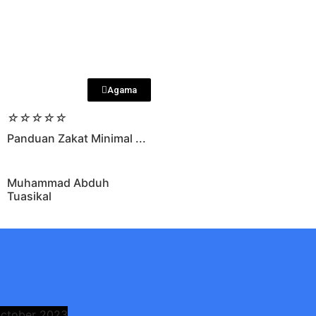
Agama
☆
☆
☆
☆
☆
Panduan Zakat Minimal ...
Muhammad Abduh
Tuasikal
October 2023