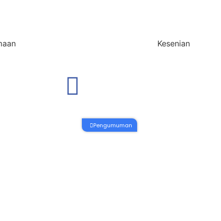
maan
Kesenian
Pengumuman