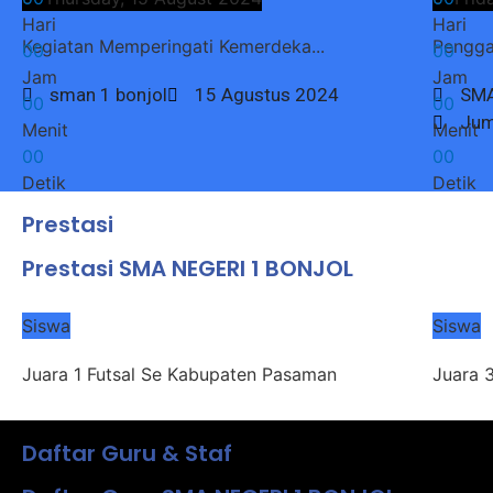
Hari
Hari
Kegiatan Memperingati Kemerdeka...
Pengga
0
0
0
0
Jam
Jam
sman 1 bonjol
15 Agustus 2024
SMA
0
0
0
0
Jum
Menit
Menit
0
0
0
0
Detik
Detik
Prestasi
Prestasi SMA NEGERI 1 BONJOL
Siswa
Siswa
Juara 1 Futsal Se Kabupaten Pasaman
Juara 
Daftar Guru & Staf