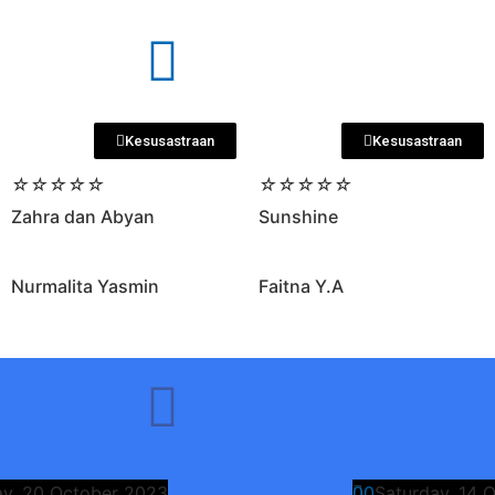
Kesusastraan
Kesusastraan
☆
☆
☆
☆
☆
☆
☆
☆
☆
☆
Zahra dan Abyan
Sunshine
Nurmalita Yasmin
Faitna Y.A
ay, 20 October 2023
0
0
Saturday, 14 