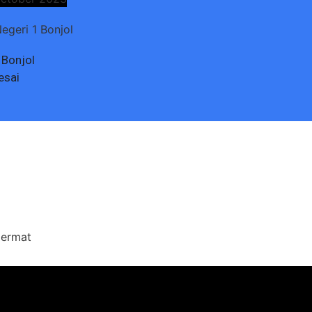
geri 1 Bonjol
 Bonjol
esai
Cermat