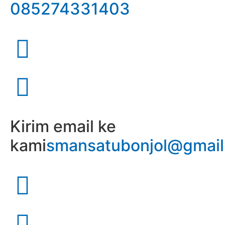
085274331403
Kirim email ke
kami
smansatubonjol@gmai