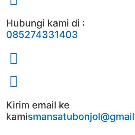
Hubungi kami di :
085274331403
Kirim email ke
kami
smansatubonjol@gmai