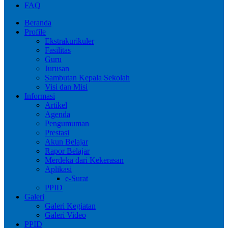
FAQ
Beranda
Profile
Ekstrakurikuler
Fasilitas
Guru
Jurusan
Sambutan Kepala Sekolah
Visi dan Misi
Informasi
Artikel
Agenda
Pengumuman
Prestasi
Akun Belajar
Rapor Belajar
Merdeka dari Kekerasan
Aplikasi
e-Surat
PPID
Galeri
Galeri Kegiatan
Galeri Video
PPID