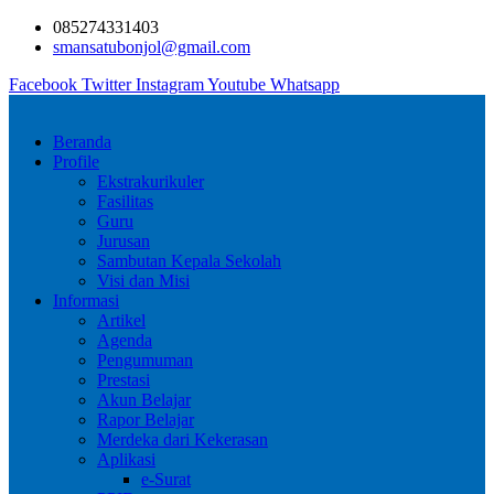
Skip
085274331403
to
smansatubonjol@gmail.com
content
Facebook
Twitter
Instagram
Youtube
Whatsapp
Beranda
Profile
Ekstrakurikuler
Fasilitas
Guru
Jurusan
Sambutan Kepala Sekolah
Visi dan Misi
Informasi
Artikel
Agenda
Pengumuman
Prestasi
Akun Belajar
Rapor Belajar
Merdeka dari Kekerasan
Aplikasi
e-Surat