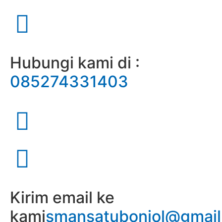
Hubungi kami di :
085274331403
Kirim email ke
kami
smansatubonjol@gmai