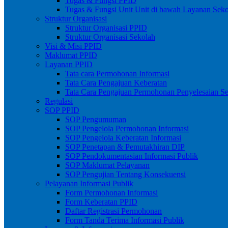
Tugas & Fungsi PPID
Tugas & Fungsi Unit Unit di bawah Layanan Sek
Struktur Organisasi
Struktur Organisasi PPID
Struktur Organisasi Sekolah
Visi & Misi PPID
Maklumat PPID
Layanan PPID
Tata cara Permohonan Informasi
Tata Cara Pengajuan Keberatan
Tata Cara Pengajuan Permohonan Penyelesaian S
Regulasi
SOP PPID
SOP Pengumuman
SOP Pengelola Permohonan Informasi
SOP Pengelola Keberatan Informasi
SOP Penetapan & Pemutakhiran DIP
SOP Pendokumentasian Informasi Publik
SOP Maklumat Pelayanan
SOP Pengujian Tentang Konsekuensi
Pelayanan Informasi Publik
Form Permohonan Informasi
Form Keberatan PPID
Daftar Registrasi Permohonan
Form Tanda Terima Informasi Publik