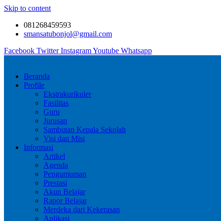
Skip to content
081268459593
smansatubonjol@gmail.com
Facebook
Twitter
Instagram
Youtube
Whatsapp
Beranda
Profile
Ekstrakurikuler
Fasilitas
Guru
Jurusan
Sambutan Kepala Sekolah
Visi dan Misi
Informasi
Artikel
Agenda
Pengumuman
Prestasi
Akun Belajar
Rapor Belajar
Merdeka dari Kekerasan
Aplikasi