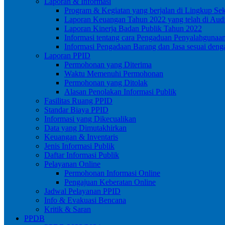
Laporan & Informasi
Program & Kegiatan yang berjalan di Lingkup Se
Laporan Keuangan Tahun 2022 yang telah di Audi
Laporan Kinerja Badan Publik Tahun 2022
Informasi tentang cara Pengaduan Penyalahgunaa
Informasi Pengadaan Barang dan Jasa sesuai de
Laporan PPID
Permohonan yang Diterima
Waktu Memenuhi Permohonan
Permohonan yang Ditolak
Alasan Penolakan Informasi Publik
Fasilitas Ruang PPID
Standar Biaya PPID
Informasi yang Dikecualikan
Data yang Dimutakhirkan
Keuangan & Inventaris
Jenis Informasi Publik
Daftar Informasi Publik
Pelayanan Online
Permohonan Informasi Online
Pengajuan Keberatan Online
Jadwal Pelayanan PPID
Info & Evakuasi Bencana
Kritik & Saran
PPDB