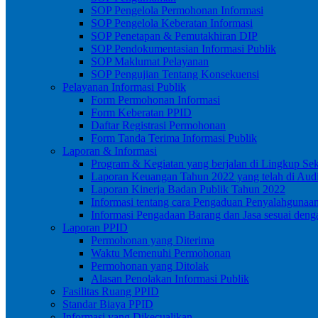
SOP Pengelola Permohonan Informasi
SOP Pengelola Keberatan Informasi
SOP Penetapan & Pemutakhiran DIP
SOP Pendokumentasian Informasi Publik
SOP Maklumat Pelayanan
SOP Pengujian Tentang Konsekuensi
Pelayanan Informasi Publik
Form Permohonan Informasi
Form Keberatan PPID
Daftar Registrasi Permohonan
Form Tanda Terima Informasi Publik
Laporan & Informasi
Program & Kegiatan yang berjalan di Lingkup Se
Laporan Keuangan Tahun 2022 yang telah di Audi
Laporan Kinerja Badan Publik Tahun 2022
Informasi tentang cara Pengaduan Penyalahgunaa
Informasi Pengadaan Barang dan Jasa sesuai de
Laporan PPID
Permohonan yang Diterima
Waktu Memenuhi Permohonan
Permohonan yang Ditolak
Alasan Penolakan Informasi Publik
Fasilitas Ruang PPID
Standar Biaya PPID
Informasi yang Dikecualikan