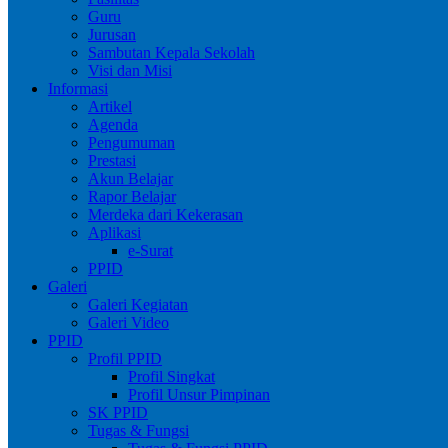
Guru
Jurusan
Sambutan Kepala Sekolah
Visi dan Misi
Informasi
Artikel
Agenda
Pengumuman
Prestasi
Akun Belajar
Rapor Belajar
Merdeka dari Kekerasan
Aplikasi
e-Surat
PPID
Galeri
Galeri Kegiatan
Galeri Video
PPID
Profil PPID
Profil Singkat
Profil Unsur Pimpinan
SK PPID
Tugas & Fungsi