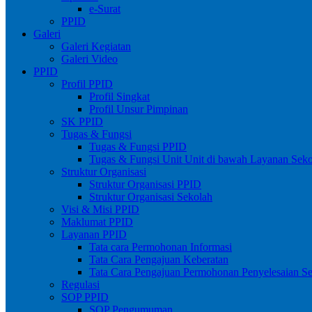
e-Surat
PPID
Galeri
Galeri Kegiatan
Galeri Video
PPID
Profil PPID
Profil Singkat
Profil Unsur Pimpinan
SK PPID
Tugas & Fungsi
Tugas & Fungsi PPID
Tugas & Fungsi Unit Unit di bawah Layanan Sek
Struktur Organisasi
Struktur Organisasi PPID
Struktur Organisasi Sekolah
Visi & Misi PPID
Maklumat PPID
Layanan PPID
Tata cara Permohonan Informasi
Tata Cara Pengajuan Keberatan
Tata Cara Pengajuan Permohonan Penyelesaian S
Regulasi
SOP PPID
SOP Pengumuman