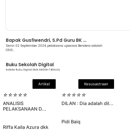
Berita
Bapak Gusfiwendri, S.Pd Guru BK ...
Senin 02 September 2024, pelaksana upacara Bendera adalah
OSIS...
Buku Sekolah Digital
Koleksi Buku Digital SMA NEGERI 1 BONJOL
Artikel
Kesusastraan
☆
☆
☆
☆
☆
☆
☆
☆
☆
☆
ANALISIS
DILAN : Dia adalah dil...
PELAKSANAAN D...
Pidi Baiq
Riffa Kaila Azura dkk