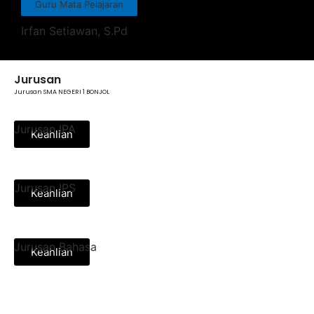
Guru Mata Pelajaran
Irfan Setiawan, S.Pd
Jurusan
Jurusan SMA NEGERI 1 BONJOL
Jurusan IPA
Keahlian
Jurusan IPS
Keahlian
Jurusan Bahasa
Keahlian