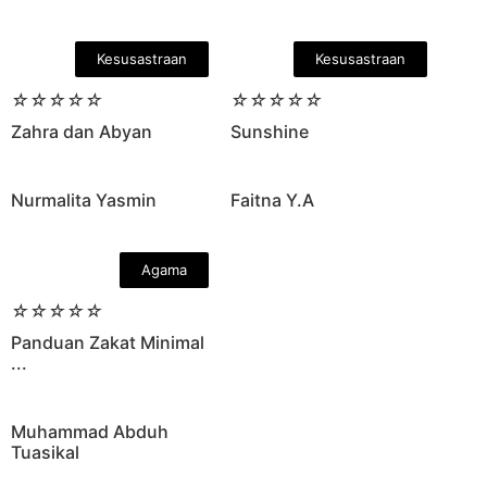
Kesusastraan
Kesusastraan
☆
☆
☆
☆
☆
☆
☆
☆
☆
☆
Zahra dan Abyan
Sunshine
Nurmalita Yasmin
Faitna Y.A
Agama
☆
☆
☆
☆
☆
Panduan Zakat Minimal
...
Muhammad Abduh
Tuasikal