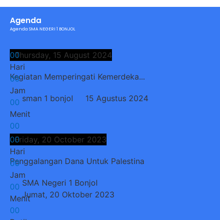
Agenda
Agenda SMA NEGERI 1 BONJOL
0
Thursday, 15 August 2024
0
Hari
Kegiatan Memperingati Kemerdeka...
0
0
Jam
sman 1 bonjol
15 Agustus 2024
0
0
Menit
0
0
Detik
0
Friday, 20 October 2023
0
Hari
Penggalangan Dana Untuk Palestina
0
0
Jam
SMA Negeri 1 Bonjol
0
0
Jumat, 20 Oktober 2023
Menit
0
0