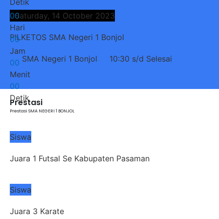
Detik
0
Saturday, 14 October 2023
0
Hari
PILKETOS SMA Negeri 1 Bonjol
0
0
Jam
SMA Negeri 1 Bonjol
10:30 s/d Selesai
0
0
Menit
0
0
Detik
Prestasi
Prestasi SMA NEGERI 1 BONJOL
Siswa
Juara 1 Futsal Se Kabupaten Pasaman
Siswa
Juara 3 Karate