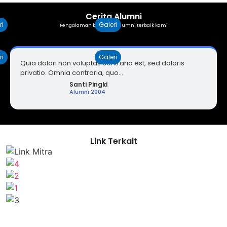
Cerita Alumni
ri
Galeri
Pengalaman beberapa alumni terbaik kami
ri
Galeri
Quia dolori non voluptas contraria est, sed doloris
privatio. Omnia contraria, quo...
Santi Pingki
Alumni 2004
Link Terkait