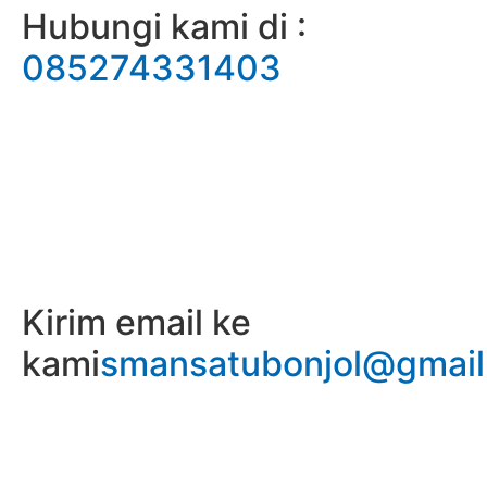
Hubungi kami di :
085274331403
Kirim email ke
kami
smansatubonjol@gmai