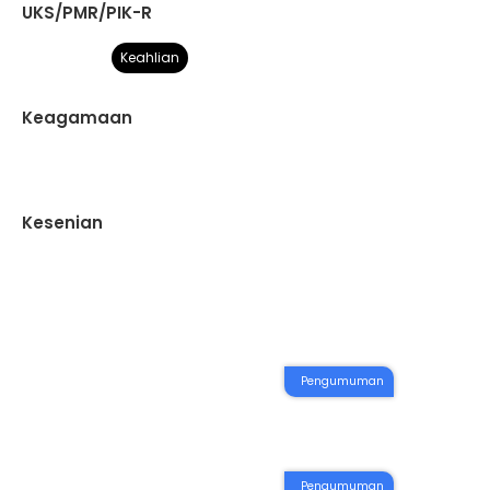
UKS/PMR/PIK-R
Keahlian
Keagamaan
Ruan
SSK
Laboratorium
Kesenian
IPA
Pengumuman
Lab
Pengumuman SMA NEGERI 1 BONJOL
Kimia
Pengumuman
INFORMASI KELULUSAN PESE...
Pengumuman