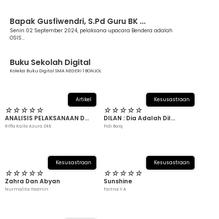
Berita
Bapak Gusfiwendri, S.Pd Guru BK ...
Senin 02 September 2024, pelaksana upacara Bendera adalah
OSIS...
Buku Sekolah Digital
Koleksi Buku Digital SMA NEGERI 1 BONJOL
Artikel
Kesusastraan
☆
☆
☆
☆
☆
☆
☆
☆
☆
☆
ANALISIS PELAKSANAAN D...
DILAN : Dia Adalah Dil...
Riffa Kaila Azura Dkk
Pidi Baiq
Kesusastraan
Kesusastraan
☆
☆
☆
☆
☆
☆
☆
☆
☆
☆
Zahra Dan Abyan
Sunshine
Nurmalita Yasmin
Faitna Y.A