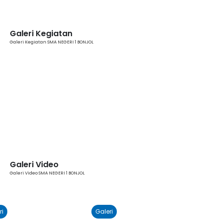
Galeri Kegiatan
Galeri Kegiatan SMA NEGERI 1 BONJOL
Galeri Video
Galeri Video SMA NEGERI 1 BONJOL
ri
Galeri