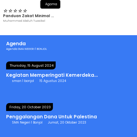
Agama
☆
☆
☆
☆
☆
Panduan Zakat Minimal ...
Muhammad Abduh Tuasikal
Agenda
Agenda SMA NEGERI 1 BONJOL
Thursday, 15 August 2024
Kegiatan Memperingati Kemerdeka...
sman 1 bonjol
15 Agustus 2024
Friday, 20 October 2023
Penggalangan Dana Untuk Palestina
SMA Negeri 1 Bonjol
Jumat, 20 Oktober 2023