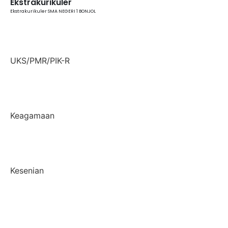
Ekstrakurikuler
Ekstrakurikuler SMA NEGERI 1 BONJOL
UKS/PMR/PIK-R
Keagamaan
Kesenian
Pengumuman
Pengumuman SMA NEGERI 1 BONJOL