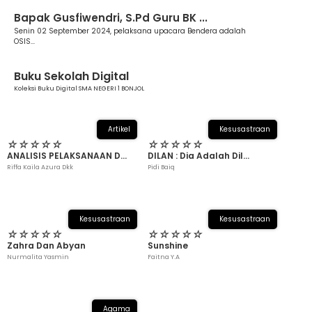
Berita
Bapak Gusfiwendri, S.Pd Guru BK ...
Senin 02 September 2024, pelaksana upacara Bendera adalah
OSIS...
Buku Sekolah Digital
Koleksi Buku Digital SMA NEGERI 1 BONJOL
Artikel
Kesusastraan
☆
☆
☆
☆
☆
☆
☆
☆
☆
☆
ANALISIS PELAKSANAAN D...
DILAN : Dia Adalah Dil...
Riffa Kaila Azura Dkk
Pidi Baiq
Kesusastraan
Kesusastraan
☆
☆
☆
☆
☆
☆
☆
☆
☆
☆
Zahra Dan Abyan
Sunshine
Nurmalita Yasmin
Faitna Y.A
Agama