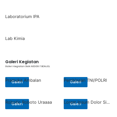
Laboratorium IPA
Lab Kimia
Galeri Kegiatan
Galeri Kegiatan SMA NEGERI 1 BONJOL
Pramuka Ambalan
Pembinaan TNI/POLRI
Galeri
Galeri
Robotic Roboto Uraaaa
Lorem Ipsum Dolor Si...
Galeri
Galeri