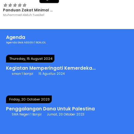
☆
☆
☆
☆
☆
Panduan Zakat Minimal ...
Muhammad Abduh Tuasikal
Agenda
Agenda SMA NEGERI 1 BONJOL
Thursday, 15 August 2024
Kegiatan Memperingati Kemerdeka...
sman 1 bonjol
15 Agustus 2024
Friday, 20 October 2023
Penggalangan Dana Untuk Palestina
SMA Negeri 1 Bonjol
Jumat, 20 Oktober 2023