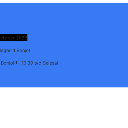
October 2023
geri 1 Bonjol
 Bonjol
10:30 s/d Selesai