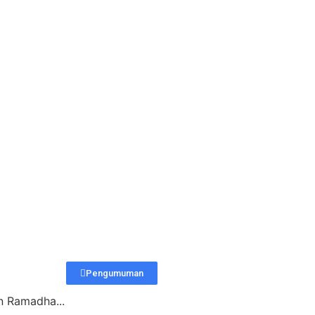
Pengumuman
n Ramadha...