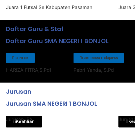
Juara 1 Futsal Se Kabupaten Pasaman
Juara 
Daftar Guru & Staf
Daftar Guru SMA NEGERI 1 BONJOL
Guru BK
Guru Mata Pelajaran
HARIZA FITRA,S.PdI
Pebri Yanda, S.Pd
Jurusan
Jurusan SMA NEGERI 1 BONJOL
Jurusan IPA
Jurusa
Keahlian
Ke