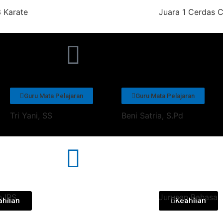
3 Karate
Juara 1 Cerdas 
Guru Mata Pelajaran
Guru Mata Pelajaran
Tri Yani, SS
Beni Satria, S.Pd
n IPS
Jurusan Bahasa
ahlian
Keahlian