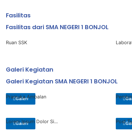
Fasilitas
Fasilitas dari SMA NEGERI 1 BONJOL
Ruan SSK
Labora
Galeri Kegiatan
Galeri Kegiatan SMA NEGERI 1 BONJOL
Pramuka Ambalan
Pembin
Galeri
Gal
Lorem Ipsum Dolor Si...
Post T
Galeri
Gal