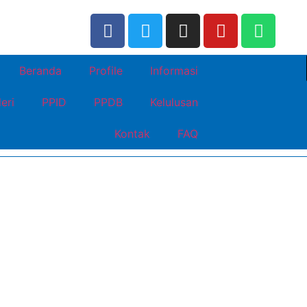
Beranda
Profile
Informasi
eri
PPID
PPDB
Kelulusan
Kontak
FAQ