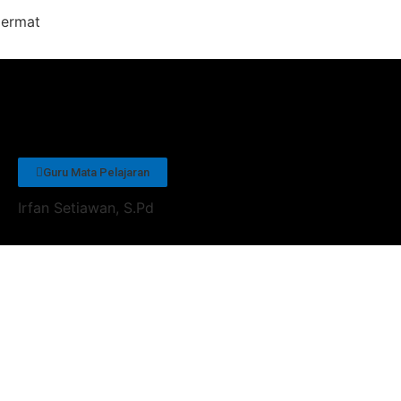
Cermat
Guru Mata Pelajaran
Irfan Setiawan, S.Pd