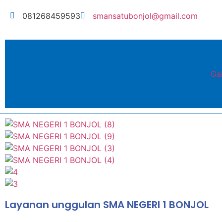
081268459593
smansatubonjol@gmail.com
Gal
Layanan unggulan SMA NEGERI 1 BONJOL