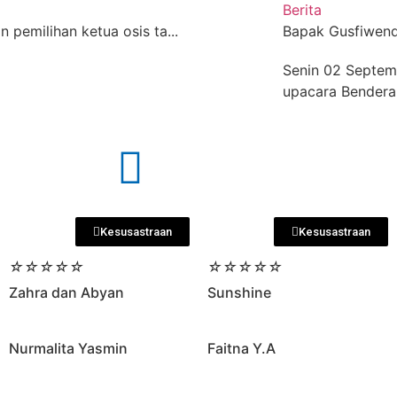
Berita
n pemilihan ketua osis ta...
Bapak Gusfiwendr
Senin 02 Septem
upacara Bendera 
Kesusastraan
Kesusastraan
☆
☆
☆
☆
☆
☆
☆
☆
☆
☆
Zahra dan Abyan
Sunshine
Nurmalita Yasmin
Faitna Y.A