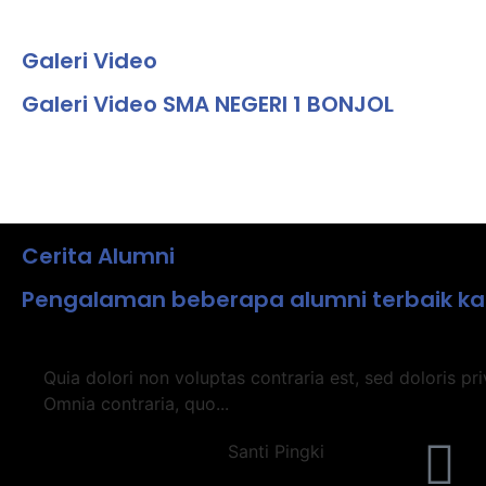
Galeri Video
Galeri Video SMA NEGERI 1 BONJOL
Cerita Alumni
Pengalaman beberapa alumni terbaik k
Quia dolori non voluptas contraria est, sed doloris pri
Omnia contraria, quo...
Santi Pingki