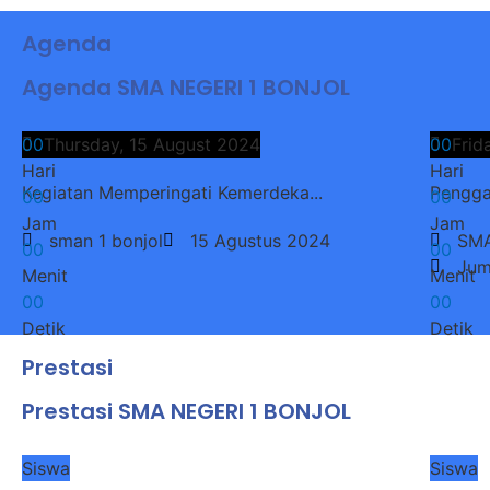
Agenda
Agenda SMA NEGERI 1 BONJOL
0
0
Thursday, 15 August 2024
0
0
Frid
Hari
Hari
Kegiatan Memperingati Kemerdeka...
Pengga
0
0
0
0
Jam
Jam
sman 1 bonjol
15 Agustus 2024
SMA
0
0
0
0
Jum
Menit
Menit
0
0
0
0
Detik
Detik
Prestasi
Prestasi SMA NEGERI 1 BONJOL
Siswa
Siswa