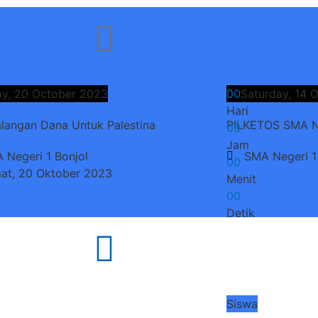
ay, 20 October 2023
0
0
Saturday, 14 
Hari
langan Dana Untuk Palestina
PILKETOS SMA Ne
0
0
Jam
 Negeri 1 Bonjol
SMA Negeri 1
0
0
at, 20 Oktober 2023
Menit
0
0
Detik
Siswa