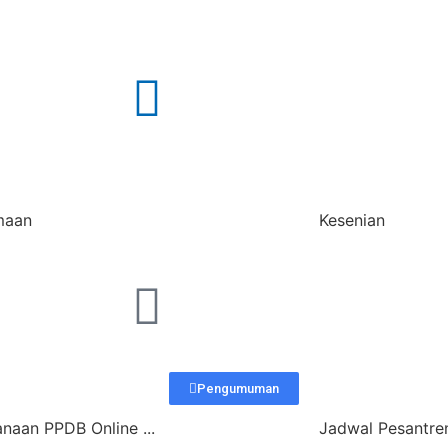
maan
Kesenian
Pengumuman
naan PPDB Online ...
Jadwal Pesantre