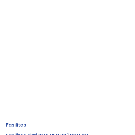
INFORMASI
Pelaksanaan
Jadwal
KELULUSAN
PPDB Online
Pesantren
PESE...
...
Ramadha...
Fasilitas