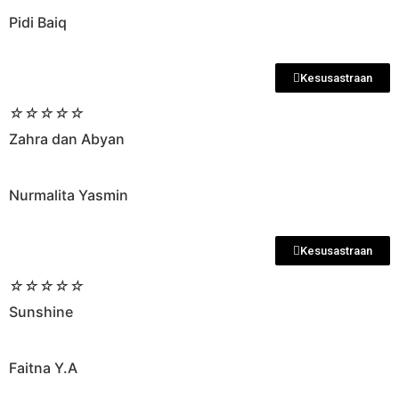
Pidi Baiq
Kesusastraan
☆
☆
☆
☆
☆
Zahra dan Abyan
Nurmalita Yasmin
Kesusastraan
☆
☆
☆
☆
☆
Sunshine
Faitna Y.A