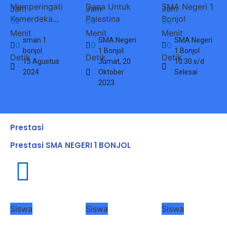
Memperingati
Dana Untuk
SMA Negeri 1
Jam
Jam
Jam
Kemerdeka...
Palestina
Bonjol
0
0
0
0
0
0
Menit
Menit
Menit
sman 1
SMA Negeri
SMA Negeri
0
0
0
0
0
0
bonjol
1 Bonjol
1 Bonjol
Detik
Detik
Detik
15 Agustus
Jumat, 20
10:30 s/d
2024
Oktober
Selesai
2023
Prestasi
Prestasi SMA NEGERI 1 BONJOL
Siswa
Siswa
Siswa