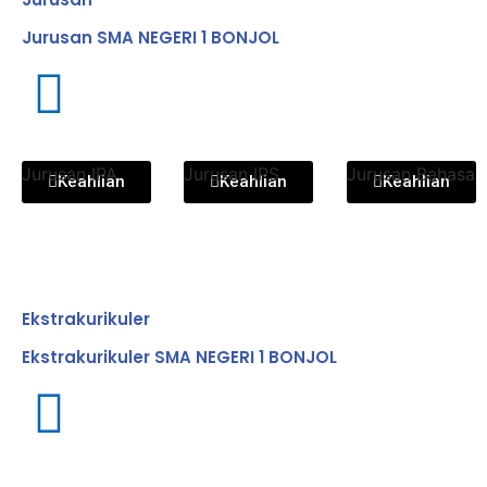
Jurusan SMA NEGERI 1 BONJOL
Jurusan IPA
Jurusan IPS
Jurusan Bahasa
Keahlian
Keahlian
Keahlian
Ekstrakurikuler
Ekstrakurikuler SMA NEGERI 1 BONJOL